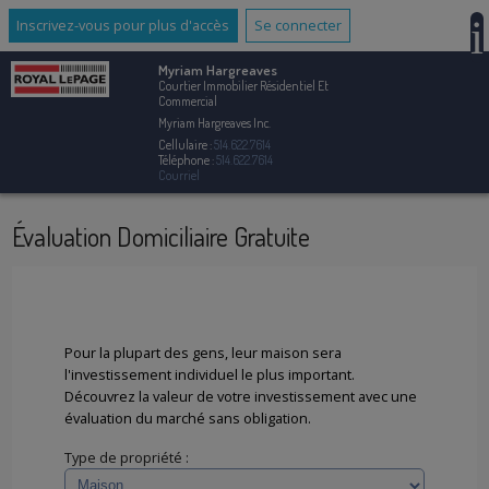
Inscrivez-vous pour plus d'accès
Se connecter
Myriam Hargreaves
Courtier Immobilier Résidentiel Et
Commercial
Myriam Hargreaves Inc.
Cellulaire :
514.622.7614
Téléphone :
514.622.7614
Courriel
Évaluation Domiciliaire Gratuite
Pour la plupart des gens, leur maison sera
l'investissement individuel le plus important.
Découvrez la valeur de votre investissement avec une
évaluation du marché sans obligation.
Type de propriété :