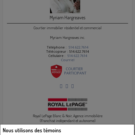
Myriam Hargreaves
Courtier immobilier résidentiel et commercial
Myriam Hargreaves inc.
Téléphone :
514.622.7614
Télécopieur : 514.622.7614
Cellulaire :
514.622.7614
Courriel
COURTIER
PARTICIPANT
Royal LePage Blanc & Noir, Agence immobilière
(Franchisé indépendant et autonome)
102 - 6485 Rue Doris-Lussier
Nous utilisons des témoins
Boisbriand, QC J7H 0E8