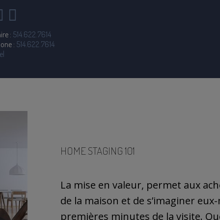
ire :
514.622.7614
hone :
514.622.7614
el
HOME STAGING 101
La mise en valeur, permet aux ache
de la maison et de s’imaginer eux-
premières minutes de la visite. Qu