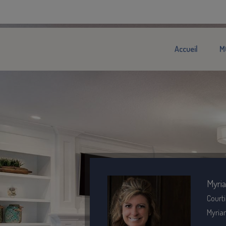
Accueil
M
Myri
Courti
Myria