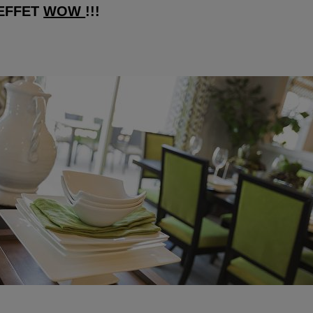
 EFFET
WOW
!!!