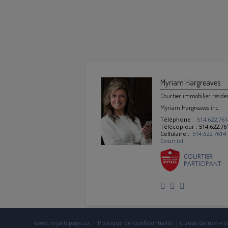
Myriam Hargreaves
Courtier immobilier réside
Myriam Hargreaves inc.
Téléphone :
514.622.761
Télécopieur : 514.622.76
Cellulaire :
514.622.7614
Courriel
COURTIER
PARTICIPANT
www.royallepage.ca
|
Politique de confidentialité
|
Clause de non-re