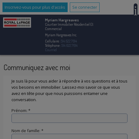
Inscrivez-vous pour plus d'accès
Se connecter
Myriam Hargreaves
Courtier Immobilier Résidentiel Et
Commercial
Myriam Hargreaves Inc.
Cellulaire :
514.622.7614
Téléphone :
514.622.7614
Courriel
Communiquez avec moi
Je suis là pour vous aider à répondre à vos questions et à tous
vos besoins en immobilier. Laissez-moi savoir ce que vous
avez en tête pour que nous puissions entamer une
conversation.
Prénom: *
Nom de famille: *