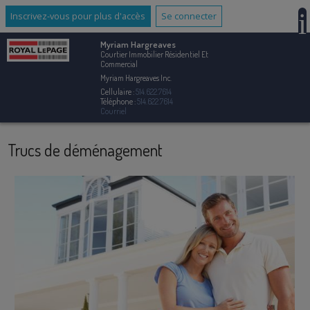
Inscrivez-vous pour plus d'accès
Se connecter
Myriam Hargreaves
Courtier Immobilier Résidentiel Et
Commercial
Myriam Hargreaves Inc.
Cellulaire :
514.622.7614
Téléphone :
514.622.7614
Courriel
Trucs de déménagement