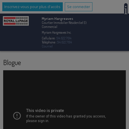
Inscrivez-vous pour plus d'accès
Se connecter
Myriam Hargreaves
Courtier Immobilier Résidentiel Et
Commercial
Myriam Hargreaves Inc.
Cellulaire :
514.622.7614
Téléphone :
514.622.7614
Courriel
Blogue