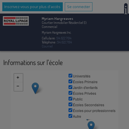
Inscrivez-vous pour plus d'accès
Se connecter
Myriam Hargreaves
Courtier Immobilier Résidentiel Et
Commercial
Myriam Hargreaves Inc.
Cellulaire :
514.622.7614
Téléphone :
514.622.7614
Courriel
Informations sur l'école
Universités
Écoles Primaire
Jardin d'enfants
Écoles Privées
Public
Écoles Secondaires
Écoles pour professionnels
Autre