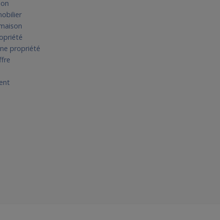
son
obilier
e maison
ropriété
une propriété
ffre
ent