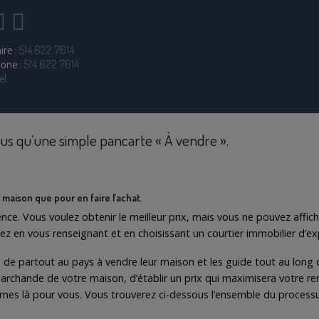
ire :
514.622.7614
hone :
514.622.7614
el
lus qu’une simple pancarte « À vendre ».
 maison que pour en faire l’achat.
cience. Vous voulez obtenir le meilleur prix, mais vous ne pouvez affic
en vous renseignant et en choisissant un courtier immobilier d’expé
de partout au pays à vendre leur maison et les guide tout au long d
rchande de votre maison, d’établir un prix qui maximisera votre ren
mes là pour vous. Vous trouverez ci-dessous l’ensemble du processus