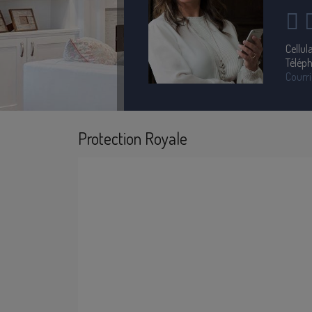
Cellula
Télép
Courri
Protection Royale