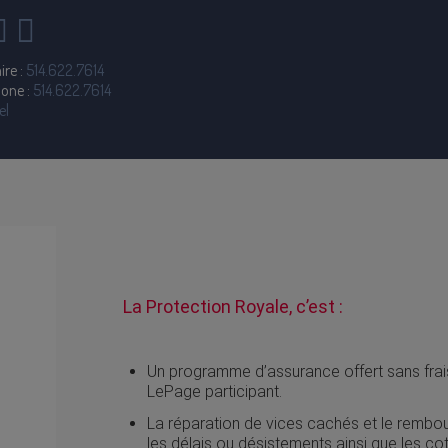
ire :
514.622.7614
hone :
514.622.7614
el
La Protection Royale, c’est :
Un programme d’assurance offert sans frais
LePage participant.
La réparation de vices cachés et le rembou
les délais ou désistements ainsi que les co