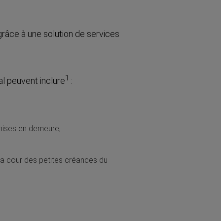
grâce à une solution de services
1
al peuvent inclure
:
 mises en demeure;
la cour des petites créances du