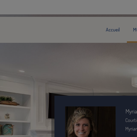
Accueil
M
Myri
Courti
Myria