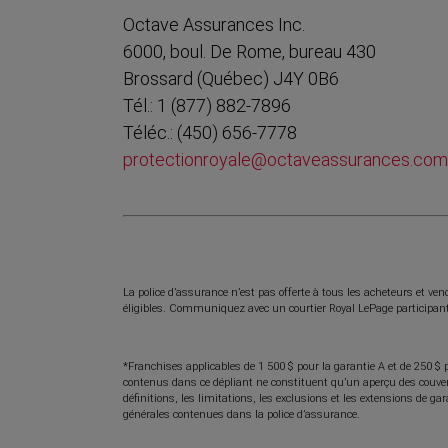
Octave Assurances Inc.
6000, boul. De Rome, bureau 430
Brossard (Québec) J4Y 0B6
Tél.: 1 (877) 882-7896
Téléc.: (450) 656-7778
protectionroyale@octaveassurances.co
La police d’assurance n’est pas offerte à tous les acheteurs et vend
éligibles. Communiquez avec un courtier Royal LePage participant 
*Franchises applicables de 1 500 $ pour la garantie A et de 250 $
contenus dans ce dépliant ne constituent qu’un aperçu des couvert
définitions, les limitations, les exclusions et les extensions de ga
générales contenues dans la police d’assurance.