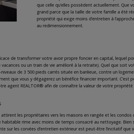
que celle qu’elles possèdent actuellement. Que
grand parce que la taille de votre famille a été r
propriété qui exige moins d’entretien à l’approche 
au redimensionnement.
ce de transformer votre avoir propre foncier en capital, lequel pourr
acances ou un train de vie amélioré à la retraite). Quel que soit vo
-niveaux de 3 500 pieds carrés située en banlieue, contre un logeme
irement que vous y dégagerez un bénéfice financier important. C’est 
 votre agent REALTOR® afin de connaître la valeur de votre propriété 
s
i attirent les propriétaires vers les maisons en rangée et les condos
ce habitable rime avec moins de temps consacré au nettoyage. Bien sû
e sur les corvées d’entretien extérieur est peut-être l’incitatif que