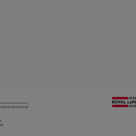
ntiel et commercial
4
14