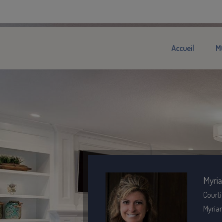
Accueil
M
Myri
Courti
Myria