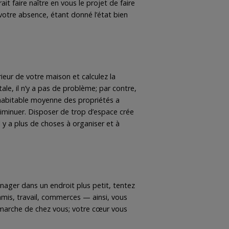
it faire naître en vous le projet de faire
votre absence, étant donné l’état bien
ieur de votre maison et calculez la
tale, il n’y a pas de problème; par contre,
e habitable moyenne des propriétés a
diminuer. Disposer de trop d’espace crée
 y a plus de choses à organiser et à
nager dans un endroit plus petit, tentez
mis, travail, commerces — ainsi, vous
 marche de chez vous; votre cœur vous