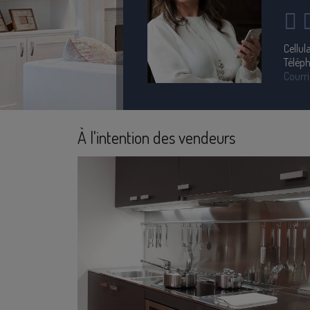
Cellula
Télép
Courri
À l'intention des vendeurs