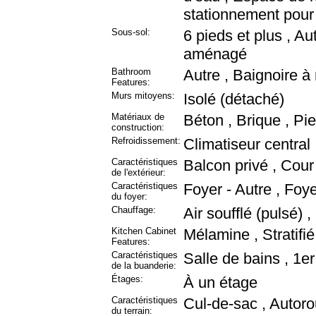
stationnement pour 
Sous-sol:
6 pieds et plus , Au
aménagé
Bathroom
Autre , Baignoire 
Features:
Murs mitoyens:
Isolé (détaché)
Matériaux de
Béton , Brique , Pie
construction:
Refroidissement:
Climatiseur centra
Caractéristiques
Balcon privé , Cour
de l'extérieur:
Caractéristiques
Foyer - Autre , Foy
du foyer:
Chauffage:
Air soufflé (pulsé) ,
Kitchen Cabinet
Mélamine , Stratifié
Features:
Caractéristiques
Salle de bains , 1e
de la buanderie:
Étages:
À un étage
Caractéristiques
Cul-de-sac , Autoro
du terrain: