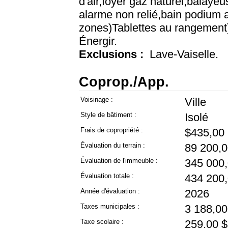
d'air,foyer gaz naturel,balaye
alarme non relié,bain podium a
zones)Tablettes au rangement
Énergir.
Exclusions :
Lave-Vaiselle.
Coprop./App.
Voisinage :
Ville
Style de bâtiment :
Isolé
Frais de copropriété :
$435,00
Évaluation du terrain :
89 200,0
Évaluation de l'immeuble :
345 000,
Évaluation totale :
434 200,
Année d'évaluation :
2026
Taxes municipales :
3 188,00
Taxe scolaire :
259,00 $