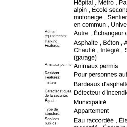
Hôpital , Métro , Pa
alpin , École second
motoneige , Sentier
en commun , Univers
Autres
Autre , Échangeur d
équipements:
Parking
Asphalte , Béton , A
Features:
Chauffé , Intégré , 
(garage)
Animaux permis:
Animaux permis
Resident
Pour personnes a
Features:
Toiture:
Bardeaux d'asphalt
Caractéristiques
Détecteur d'incend
de la sécurité:
Égout:
Municipalité
Type de
Appartement
structure:
Services
Eau raccordée , Éle
publics: