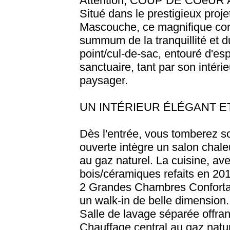
Attention, COUP DE COeUR
Situé dans le prestigieux pro
Mascouche, ce magnifique co
summum de la tranquillité et d
point/cul-de-sac, entouré d'esp
sanctuaire, tant par son intér
paysager.
UN INTÉRIEUR ÉLÉGANT E
Dès l'entrée, vous tomberez s
ouverte intègre un salon chal
au gaz naturel. La cuisine, ave
bois/céramiques refaits en 20
2 Grandes Chambres Confortab
un walk-in de belle dimension.
Salle de lavage séparée offr
Chauffage central au gaz natur