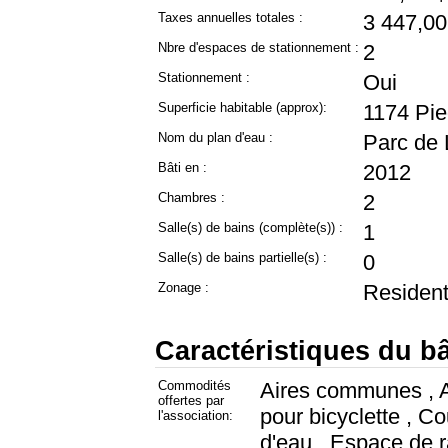
Taxes annuelles totales :
3 447,00
Nbre d'espaces de stationnement :
2
Stationnement :
Oui
Superficie habitable (approx):
1174 Pie
Nom du plan d'eau :
Parc de 
Bâti en :
2012
Chambres :
2
Salle(s) de bains (complète(s)) :
1
Salle(s) de bains partielle(s) :
0
Zonage :
Resident
Caractéristiques du bâ
Commodités
Aires communes , A
offertes par
pour bicyclette , C
l'association:
d'eau , Espace de 