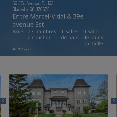
50 37e Avenue E. , 102,
Blainville, QC J7C5Z5
Entre Marcel-Vidal & 39e
avenue Est
Isolé
2 Chambres
1 Salles
0 Salle
à coucher
de bain
de bains
partielle
#17972225
chevron_left
chevron_right