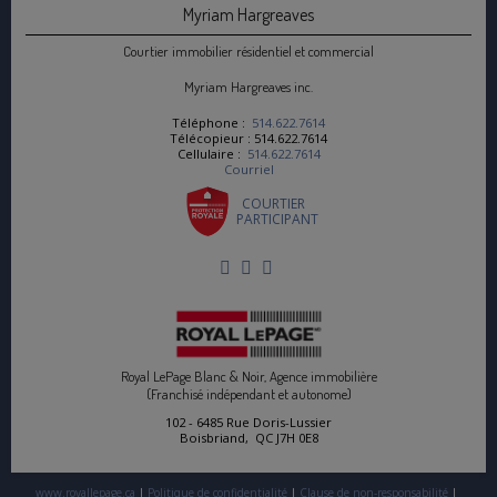
Myriam Hargreaves
Courtier immobilier résidentiel et commercial
Myriam Hargreaves inc.
Téléphone :
514.622.7614
Télécopieur : 514.622.7614
Cellulaire :
514.622.7614
Courriel
COURTIER
PARTICIPANT
Royal LePage Blanc & Noir, Agence immobilière
(Franchisé indépendant et autonome)
102 - 6485 Rue Doris-Lussier
Boisbriand, QC J7H 0E8
www.royallepage.ca
|
Politique de confidentialité
|
Clause de non-responsabilité
|