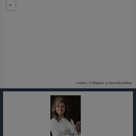
Leaflet
| ©
Mapbox
©
OpenStreetMap